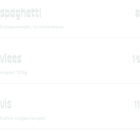
spaghetti
8
huisgemaakt, tomatensaus
vlees
14
onglet 125g
vis
11
halve roggevleugel